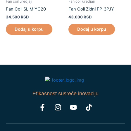
Fan coil uredjaji
Fan coil uredjaji
Fan Coil SLIM YG20
Fan Coil Zidni FP-3PJY
34.500
RSD
43.000
RSD
Dodaj u korpu
Dodaj u korpu
Efikasnost susreće inovaciju
F
I
Y
T
a
n
o
i
c
s
u
k
e
t
t
t